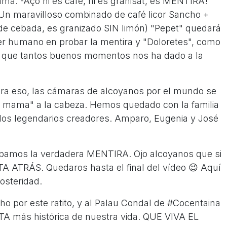
ama: -Açò ni és café, ni és granisat, és MENTIRA!
n maravilloso combinado de café licor Sancho +
 de cebada, es granizado SIN limón) "Pepet" quedará
ser humano en probar la mentira y "Doloretes", como
je que tantos buenos momentos nos ha dado a la
ra eso, las cámaras de alcoyanos por el mundo se
a mama" a la cabeza. Hemos quedado con la familia
los legendarios creadores. Amparo, Eugenia y José
obamos la verdadera MENTIRA. Ojo alcoyanos que si
A ATRÁS. Quedaros hasta el final del vídeo 😉 Aquí
posteridad.
ho por este ratito, y al Palau Condal de #Cocentaina
TA más histórica de nuestra vida. QUE VIVA EL