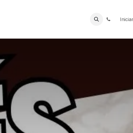
e la mama
Plisplays
Viajes
Quiénes somos
Inicia