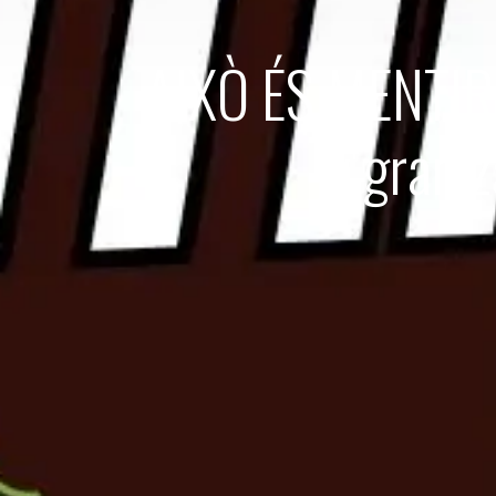
AIXÒ ÉS MENTIRA!
y grani