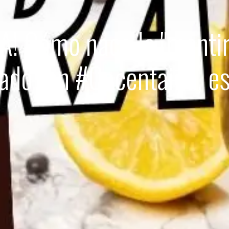
 Cómo nace la "mentire
zado (en #Cocentaina, es