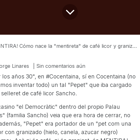
Cómo nace la "mentireta" de café licor y granizado (en #Cocentaina, eso sí) 😆
orge Linares
| Sin comentarios aún
 los años 30", en #Cocentaina, sí en Cocentaina (no
mos inventar todo) un tal "Pepet" que iba cargado
selleret de café licor Sancho.
sino "el Democràtic" dentro del propio Palau
" (familia Sancho) veia que era hora de cerrar, no
 además, "Pepet" era portador de un "pet com una
cor con granizado (hielo, canela, azucar negro)