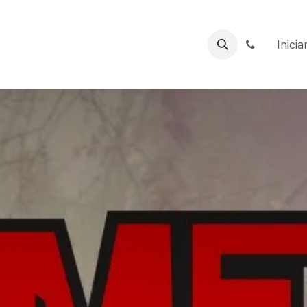
e la mama
Plisplays
Viajes
Quiénes somos
Inicia