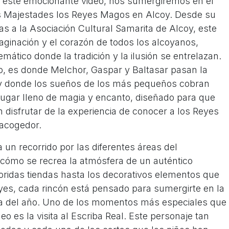
n este emocionante video, nos sumergiremos en el
 Majestades los Reyes Magos en Alcoy. Desde su
as a la Asociación Cultural Samarita de Alcoy, este
inación y el corazón de todos los alcoyanos,
ático donde la tradición y la ilusión se entrelazan.
o, es donde Melchor, Gaspar y Baltasar pasan la
, y donde los sueños de los más pequeños cobran
lugar lleno de magia y encanto, diseñado para que
disfrutar de la experiencia de conocer a los Reyes
 acogedor.
 un recorrido por las diferentes áreas del
ómo se recrea la atmósfera de un auténtico
ridas tiendas hasta los decorativos elementos que
yes, cada rincón está pensado para sumergirte en la
ca del año. Uno de los momentos más especiales que
o es la visita al Escriba Real. Este personaje tan