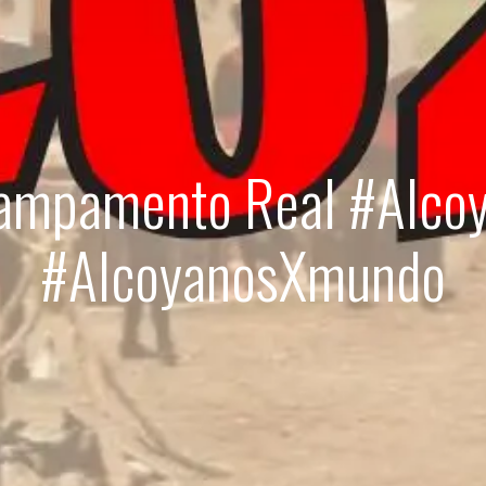
 Campamento Real #Alco
#AlcoyanosXmundo