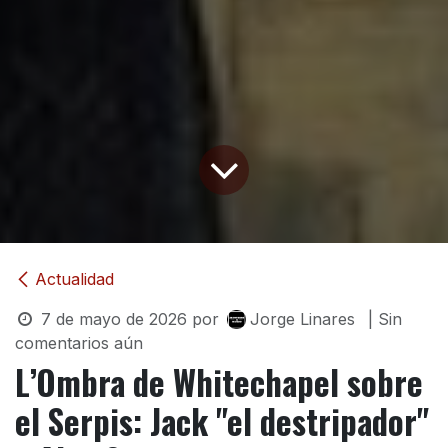
Actualidad
7 de mayo de 2026
por
Jorge Linares
| Sin
comentarios aún
L’Ombra de Whitechapel sobre
el Serpis: Jack "el destripador"